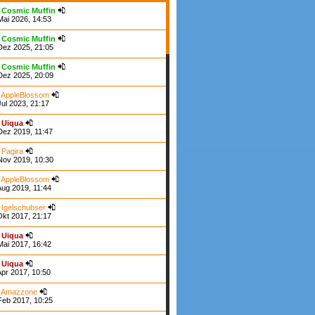
n
Cosmic Muffin
Mai 2026, 14:53
n
Cosmic Muffin
Dez 2025, 21:05
n
Cosmic Muffin
Dez 2025, 20:09
n
AppleBlossom
Jul 2023, 21:17
n
Uiqua
Dez 2019, 11:47
n
Pagira
Nov 2019, 10:30
n
AppleBlossom
Aug 2019, 11:44
n
Igelschubser
Okt 2017, 21:17
n
Uiqua
Mai 2017, 16:42
n
Uiqua
Apr 2017, 10:50
n
Amazzone
Feb 2017, 10:25