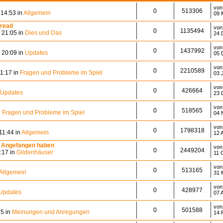
vo
0
513306
 14:53 in
Allgemein
09 
hread
vo
0
1135494
 21:05 in
Dies und Das
24 
vo
0
1437992
 20:09 in
Updates
05 
vo
0
2210589
21:17 in
Fragen und Probleme im Spiel
03 
vo
0
426664
Updates
23 
vo
0
518565
n
Fragen und Probleme im Spiel
04 
vo
0
1798318
11:44 in
Allgemein
12 
tzt Angefangen haben
vo
0
2449204
:17 in
Gildenhäuser
11 
vo
0
513165
Allgemein
31 
vo
0
428977
Updates
07 
vo
0
501588
25 in
Meinungen und Anregungen
14 