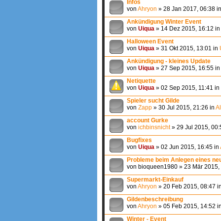
Infos
von
Ahryon
» 28 Jan 2017, 06:38 i
Ankündigung Winter Event
von
Uiqua
» 14 Dez 2015, 16:12 in
Halloween Event
von
Uiqua
» 31 Okt 2015, 13:01 in
Ankündigung - kleines Update
von
Uiqua
» 27 Sep 2015, 16:55 in
Netiquette
von
Uiqua
» 02 Sep 2015, 11:41 in
Spieler sucht Gilde
von
Zapp
» 30 Jul 2015, 21:26 in
A
account Gurke
von
ichbinsnicht
» 29 Jul 2015, 00:
Bugfixes
von
Uiqua
» 02 Jun 2015, 16:45 in
Probleme beim Anlegen eines ne
von bioqueen1980 » 23 Mär 2015, 
Supermarkt-Einkauf
von
Ahryon
» 20 Feb 2015, 08:47 i
Gildenbeschreibung
von
Ahryon
» 05 Feb 2015, 14:52 i
Winter - Event