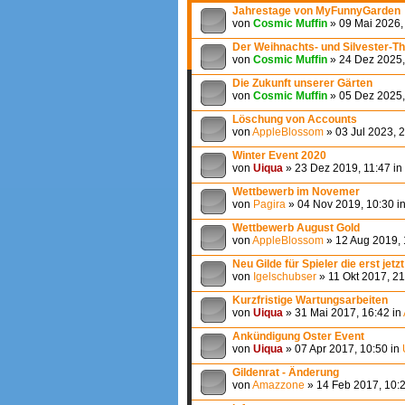
Jahrestage von MyFunnyGarden
von
Cosmic Muffin
» 09 Mai 2026,
Der Weihnachts- und Silvester-T
von
Cosmic Muffin
» 24 Dez 2025,
Die Zukunft unserer Gärten
von
Cosmic Muffin
» 05 Dez 2025,
Löschung von Accounts
von
AppleBlossom
» 03 Jul 2023, 
Winter Event 2020
von
Uiqua
» 23 Dez 2019, 11:47 in
Wettbewerb im Novemer
von
Pagira
» 04 Nov 2019, 10:30 i
Wettbewerb August Gold
von
AppleBlossom
» 12 Aug 2019, 
Neu Gilde für Spieler die erst je
von
Igelschubser
» 11 Okt 2017, 21
Kurzfristige Wartungsarbeiten
von
Uiqua
» 31 Mai 2017, 16:42 in
Ankündigung Oster Event
von
Uiqua
» 07 Apr 2017, 10:50 in
Gildenrat - Änderung
von
Amazzone
» 14 Feb 2017, 10: