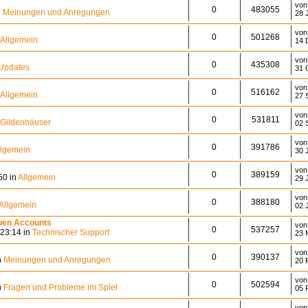
vo
0
483055
n
Meinungen und Anregungen
28 
vo
0
501268
Allgemein
14 
vo
0
435308
Updates
31 
vo
0
516162
Allgemein
27 
vo
0
531811
Gildenhäuser
02 
vo
0
391786
llgemein
30 
vo
0
389159
50 in
Allgemein
29 
vo
0
388180
Allgemein
02 
uen Accounts
von
0
537257
23:14 in
Technischer Support
23 
vo
0
390137
n
Meinungen und Anregungen
20 
vo
0
502594
n
Fragen und Probleme im Spiel
05 
vo