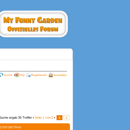
Suche
FAQ
Registrieren
Anmelden
Suche ergab 35 Treffer •
Seite
1
von
2
•
1
2
ZTER BEITRAG