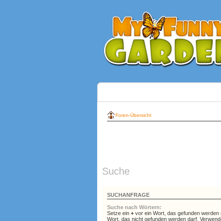
Foren-Übersicht
Suche
SUCHANFRAGE
Suche nach Wörtern:
Setze ein
+
vor ein Wort, das gefunden werden
Wort, das nicht gefunden werden darf. Verwend