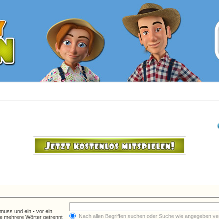
 muss und ein
-
vor ein
Nach allen Begriffen suchen oder Suche wie angegeben v
e mehrere Wörter getrennt