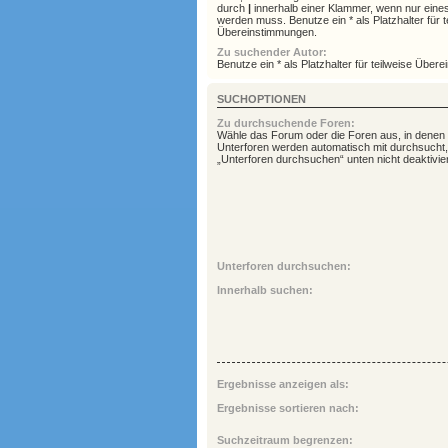
durch
|
innerhalb einer Klammer, wenn nur eine
werden muss. Benutze ein * als Platzhalter für t
Übereinstimmungen.
Zu suchender Autor:
Benutze ein * als Platzhalter für teilweise Über
SUCHOPTIONEN
Zu durchsuchende Foren:
Wähle das Forum oder die Foren aus, in denen 
Unterforen werden automatisch mit durchsucht,
„Unterforen durchsuchen“ unten nicht deaktivier
Unterforen durchsuchen:
Innerhalb suchen:
Ergebnisse anzeigen als:
Ergebnisse sortieren nach:
Suchzeitraum begrenzen: