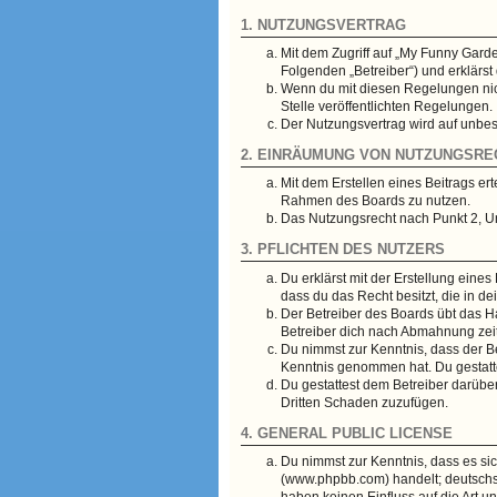
1. NUTZUNGSVERTRAG
Mit dem Zugriff auf „My Funny Garde
Folgenden „Betreiber“) und erklärs
Wenn du mit diesen Regelungen nicht
Stelle veröffentlichten Regelungen.
Der Nutzungsvertrag wird auf unbes
2. EINRÄUMUNG VON NUTZUNGSRE
Mit dem Erstellen eines Beitrags er
Rahmen des Boards zu nutzen.
Das Nutzungsrecht nach Punkt 2, U
3. PFLICHTEN DES NUTZERS
Du erklärst mit der Erstellung eines
dass du das Recht besitzt, die in 
Der Betreiber des Boards übt das 
Betreiber dich nach Abmahnung zeit
Du nimmst zur Kenntnis, dass der Bet
Kenntnis genommen hat. Du gestatte
Du gestattest dem Betreiber darübe
Dritten Schaden zuzufügen.
4. GENERAL PUBLIC LICENSE
Du nimmst zur Kenntnis, dass es si
(www.phpbb.com) handelt; deutschs
haben keinen Einfluss auf die Art 