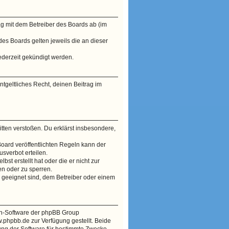
ag mit dem Betreiber des Boards ab (im
des Boards gelten jeweils die an dieser
ederzeit gekündigt werden.
ntgeltliches Recht, deinen Beitrag im
Sitten verstoßen. Du erklärst insbesondere,
oard veröffentlichten Regeln kann der
sverbot erteilen.
st erstellt hat oder die er nicht zur
en oder zu sperren.
r geeignet sind, dem Betreiber oder einem
ren-Software der phpBB Group
phpbb.de zur Verfügung gestellt. Beide
ung der Software für bestimmte Zwecke