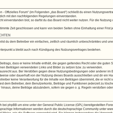
n - Offizielles Forum“ (im Folgenden „das Board“) schließt du einen Nutzungsvertr
t dich mit den nachfolgenden Regelungen einverstanden.
 einverstanden bist, so darfst du das Board nicht weiter nutzen. Für die Nutzung 
timmte Zeit geschlossen und kann von beiden Seiten ohne Einhaltung einer Frist j
CHTEN
teilst du dem Betreiber ein einfaches, zeitlich und räumlich unbeschränktes und une
nterpunkt a bleibt auch nach Kündigung des Nutzungsvertrages bestehen.
 Beitrags, dass er keine Inhalte enthält, die gegen geltendes Recht oder die guten 
deinen Beiträgen verwendeten Links und Bilder zu setzen bzw. zu verwenden.
Hausrecht aus. Bei Verstößen gegen diese Nutzungsbedingungen oder anderer im B
weise oder dauerhaft von der Nutzung dieses Boards ausschließen und dir ein Hau
reiber keine Verantwortung für die Inhalte von Beiträgen übernimmt, die er nicht selb
st dem Betreiber, dein Benutzerkonto, Beiträge und Funktionen jederzeit zu lösch
r hinaus, deine Beiträge abzuändern, sofern sie gegen o. g. Regeln verstoßen ode
ch bei phpBB um eine unter der General Public License (GPL) bereitgestellten Fo
prachige Informationen werden durch die deutschsprachige Community unter www.
und Weise, wie die Software verwendet wird. Sie können insbesondere die Verwend