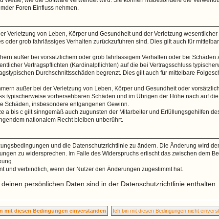
remder Foren Einfluss nehmen.
er Verletzung von Leben, Körper und Gesundheit und der Verletzung wesentlicher Ve
hes oder grob fahrlässiges Verhalten zurückzuführen sind. Dies gilt auch für mitte
hern außer bei vorsätzlichem oder grob fahrlässigem Verhalten oder bei Schäden 
ntlicher Vertragspflichten (Kardinalpflichten) auf die bei Vertragsschluss typisc
ragstypischen Durchschnittsschäden begrenzt. Dies gilt auch für mittelbare Folg
mern außer bei der Verletzung von Leben, Körper und Gesundheit oder vorsätzlic
luss typischerweise vorhersehbaren Schäden und im Übrigen der Höhe nach auf di
lbare Schäden, insbesondere entgangenen Gewinn.
 a bis c gilt sinngemäß auch zugunsten der Mitarbeiter und Erfüllungsgehilfen des
ingendem nationalem Recht bleiben unberührt.
utzungsbedingungen und die Datenschutzrichtlinie zu ändern. Die Änderung wird dem
erungen zu widersprechen. Im Falle des Widerspruchs erlischt das zwischen dem B
rkung.
nt und verbindlich, wenn der Nutzer den Änderungen zugestimmt hat.
einen persönlichen Daten sind in der Datenschutzrichtlinie enthalten.