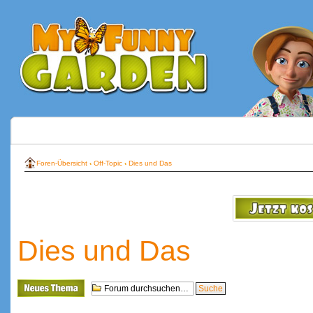
Foren-Übersicht
‹
Off-Topic
‹
Dies und Das
Dies und Das
Neues Thema
erstellen