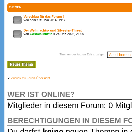
THEMEN
Vorschlag für das Forum !
von ceni » 31 Mai 2014, 19:50
Der Weihnachts- und Silvester-Thread
von
Cosmic Muffin
» 24 Dez 2025, 21:05
Themen der letzten Zeit anzeigen:
Neues Thema
erstellen
Zurück zu Foren-Übersicht
WER IST ONLINE?
Mitglieder in diesem Forum: 0 Mitg
BERECHTIGUNGEN IN DIESEM 
Du darfst
keine
neuen Themen in d