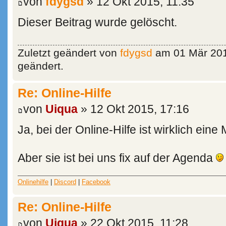
von
fdygsd
» 12 Okt 2015, 11:35
Dieser Beitrag wurde gelöscht.
Zuletzt geändert von
fdygsd
am 01 Mär 201
geändert.
Re: Online-Hilfe
von
Uiqua
» 12 Okt 2015, 17:16
Ja, bei der Online-Hilfe ist wirklich ei
Aber sie ist bei uns fix auf der Agenda
Onlinehilfe
|
Discord
|
Facebook
Re: Online-Hilfe
von
Uiqua
» 22 Okt 2015, 11:28